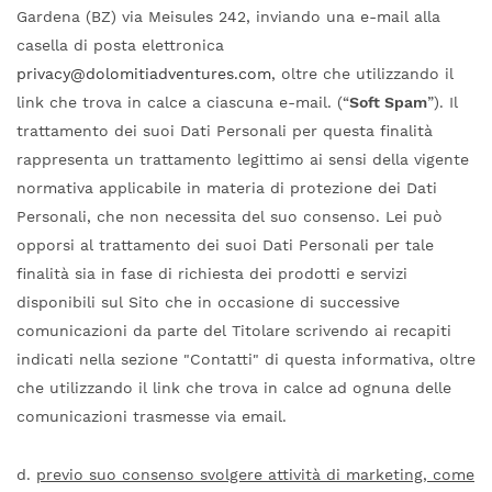
Gardena (BZ) via Meisules 242, inviando una e-mail alla
casella di posta elettronica
privacy@dolomitiadventures.com
, oltre che utilizzando il
link che trova in calce a ciascuna e-mail. (“
Soft Spam
”). Il
trattamento dei suoi Dati Personali per questa finalità
rappresenta un trattamento legittimo ai sensi della vigente
normativa applicabile in materia di protezione dei Dati
Personali, che non necessita del suo consenso. Lei può
opporsi al trattamento dei suoi Dati Personali per tale
finalità sia in fase di richiesta dei prodotti e servizi
disponibili sul Sito che in occasione di successive
comunicazioni da parte del Titolare scrivendo ai recapiti
indicati nella sezione "Contatti" di questa informativa, oltre
che utilizzando il link che trova in calce ad ognuna delle
comunicazioni trasmesse via email.
d.
previo suo consenso svolgere attività di marketing, come