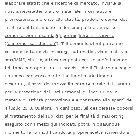
elaborare statistiche e ricerche di mercato, inviarle la
nostra newsletter o altro materiale informativo e
promozionale inerente alle attività, prodotti e servizi del
Titolare del trattamento e dei suoi partner, inviarle
comunicazioni e sondaggi per migliorare il servizio
(“customer satisfaction”)
. Tali comunicazioni potranno
essere effettuate via messaggi automatici, via e-mail, via
sms/MMS, via fax, attraverso posta cartacea e/o l’uso del
telefono con operatore; si precisa che il Titolare raccoglie
un unico consenso per le finalità di marketing qui
descritte, ai sensi del Provvedimento Generale del Garante
per la Protezione dei Dati Personali " Linee Guida in
materia di attività promozionale e contrasto allo spam” del
4 luglio 2013. Qualora, in ogni caso, lei desiderasse opporsi
al trattamento dei suoi dati per le finalità di marketing
eseguito con i mezzi qui indicati, potrà in qualunque
momento farlo modificando le proprie scelte scrivendo a