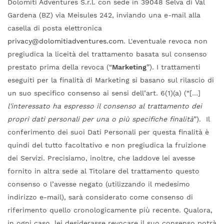
Dolomiti Adventures S.r.l. con sede in 39048 Selva di Val
Gardena (BZ) via Meisules 242, inviando una e-mail alla
casella di posta elettronica
privacy@dolomitiadventures.com
. L'eventuale revoca non
pregiudica la liceità del trattamento basata sul consenso
prestato prima della revoca (“
Marketing
”). I trattamenti
eseguiti per la finalità di Marketing si basano sul rilascio di
un suo specifico consenso ai sensi dell’art. 6(1)(a) (“[…]
l'interessato ha espresso il consenso al trattamento dei
propri dati personali per una o più specifiche finalità
”). Il
conferimento dei suoi Dati Personali per questa finalità è
quindi del tutto facoltativo e non pregiudica la fruizione
dei Servizi. Precisiamo, inoltre, che laddove lei avesse
fornito in altra sede al Titolare del trattamento questo
consenso o l’avesse negato (utilizzando il medesimo
indirizzo e-mail), sarà considerato come consenso di
riferimento quello cronologicamente più recente. Qualora,
in ogni caso, lei desiderasse revocare il suo consenso potrà